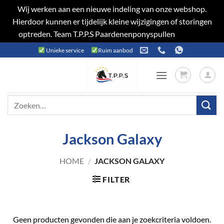
Wij werken aan een nieuwe indeling van onze webshop.
Hierdoor kunnen er tijdelijk kleine wijzigingen of storingen
optreden. Team T.P.P.S Paardenenponyspullen
Negeren
Ga
Unieke service
Ruim aanbod
naar
inhoud
Zoeken
naar:
Jackson Galaxy
HOME
/
JACKSON GALAXY
FILTER
Geen producten gevonden die aan je zoekcriteria voldoen.