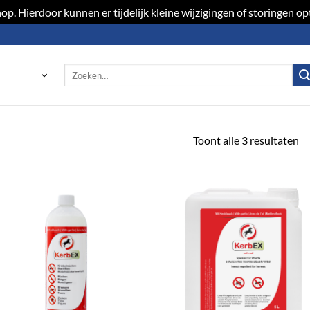
p. Hierdoor kunnen er tijdelijk kleine wijzigingen of storingen 
Zoeken
naar:
Toont alle 3 resultaten
Toevoegen
Toevoeg
aan
aan
verlanglijst
verlangli