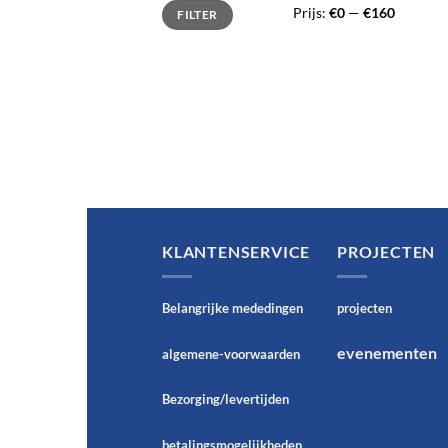
Min.
Max.
Prijs:
€0
—
€160
FILTER
prijs
prijs
KLANTENSERVICE
PROJECTEN
Belangrijke mededingen
projecten
evenementen
algemene-voorwaarden
Bezorging/levertijden
betalingsmogelijkheden