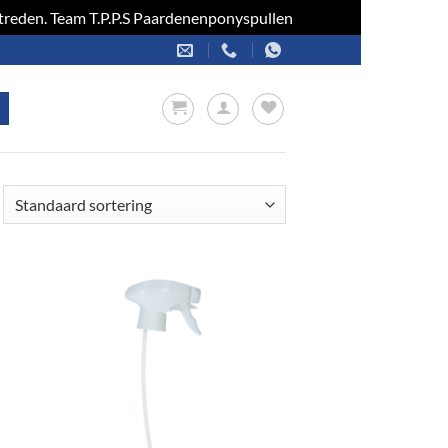
optreden. Team T.P.P.S Paardenenponyspullen
Negeren
en
Toevoegen
aan
jst
verlanglijst