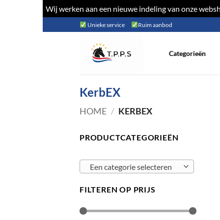
Wij werken aan een nieuwe indeling van onze websho
Ga
Unieke service
Ruim aanbod
naar
inhoud
Categorieën
KerbEX
HOME
/
KERBEX
PRODUCTCATEGORIEËN
Een categorie selecteren
FILTEREN OP PRIJS