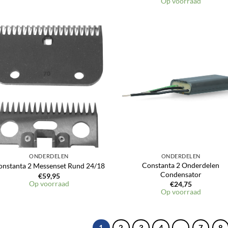
Op voorraad
Toevoegen
Toevoeg
aan
aan
verlanglijst
verlangli
ONDERDELEN
ONDERDELEN
Constanta 2 Onderdelen
onstanta 2 Messenset Rund 24/18
Condensator
€
59,95
Op voorraad
€
24,75
Op voorraad
1
2
3
4
…
7
8