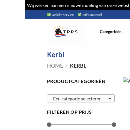
Wij werken aan een nieuwe indeling van onze websho
Ga
Unieke service
Ruim aanbod
naar
inhoud
Categorieën
Kerbl
HOME
/
KERBL
PRODUCTCATEGORIEËN
Een categorie selecteren
FILTEREN OP PRIJS