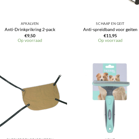
AFKALVEN
SCHAAP EN GEIT
Anti-Drinkprikring 2-pack
Anti-spreidband voor geiten
€
9,50
€
11,95
Op voorraad
Op voorraad
Toevoegen
Toevoeg
aan
aan
verlanglijst
verlangli