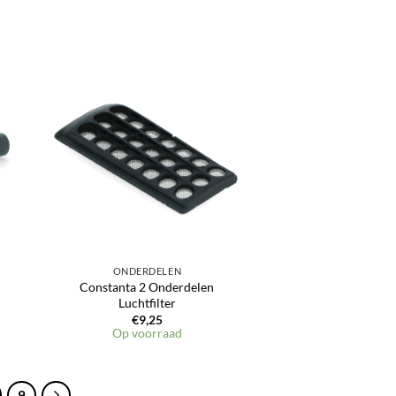
en
Toevoegen
aan
jst
verlanglijst
ONDERDELEN
Constanta 2 Onderdelen
Luchtfilter
€
9,25
Op voorraad
9