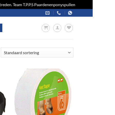
optreden. Team T.P.P.S Paardenenponyspullen
Negeren
en
Toevoegen
aan
jst
verlanglijst