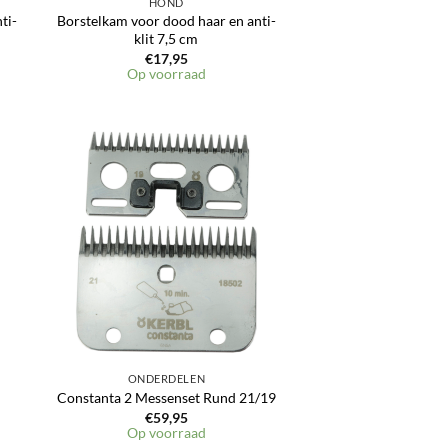
HOND
ti-
Borstelkam voor dood haar en anti-
klit 7,5 cm
€
17,95
Op voorraad
en
Toevoegen
aan
jst
verlanglijst
ONDERDELEN
Constanta 2 Messenset Rund 21/19
€
59,95
Op voorraad