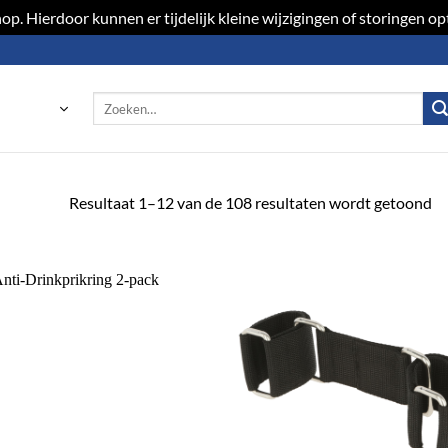
p. Hierdoor kunnen er tijdelijk kleine wijzigingen of storingen 
Zoeken
naar:
Resultaat 1–12 van de 108 resultaten wordt getoond
Toevoegen
Toevoeg
aan
aan
verlanglijst
verlangli