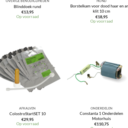
OVERIGE BENODIGDHEDEN
HOND
Borstelkam voor dood haar en an
Blinddoek rund
klit 10 cm
€
13,95
Op voorraad
€
18,95
Op voorraad
Toevoegen
Toevoeg
aan
aan
verlanglijst
verlangli
AFKALVEN
ONDERDELEN
Constanta 1 Onderdelen
ColostroStartSET 10
Motorhuis
€
29,95
Op voorraad
€
110,75