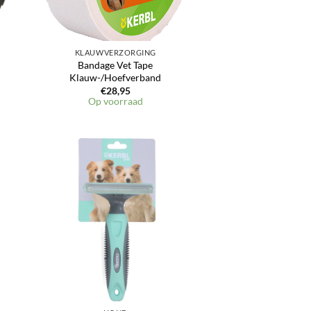
KLAUWVERZORGING
Bandage Vet Tape
Klauw-/Hoefverband
€
28,95
Op voorraad
en
Toevoegen
aan
jst
verlanglijst