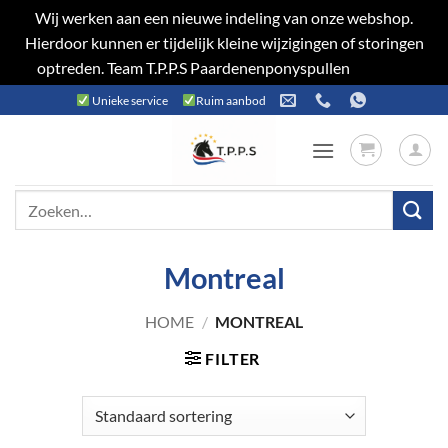
Wij werken aan een nieuwe indeling van onze webshop.
Hierdoor kunnen er tijdelijk kleine wijzigingen of storingen
optreden. Team T.P.P.S Paardenenponyspullen
Negeren
Ga
Unieke service
Ruim aanbod
naar
inhoud
Zoeken
naar:
Montreal
HOME
/
MONTREAL
FILTER