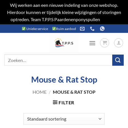
Wij werken aan een nieuwe indeling van onze webshop.
Hierdoor kunnen er tijdelijk kleine wijzigingen of storingen
optreden. Team T.P.P.S Paardenenponyspullen
Negeren
Ga
Unieke service
Ruim aanbod
naar
inhoud
Zoeken
naar:
Mouse & Rat Stop
HOME
/
MOUSE & RAT STOP
FILTER