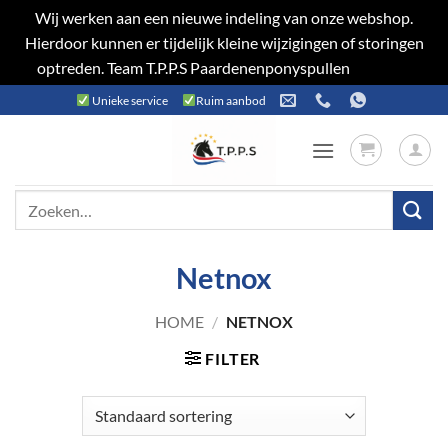
Wij werken aan een nieuwe indeling van onze webshop.
Hierdoor kunnen er tijdelijk kleine wijzigingen of storingen
optreden. Team T.P.P.S Paardenenponyspullen
Negeren
Ga
Unieke service
Ruim aanbod
naar
inhoud
Zoeken
naar:
Netnox
HOME
/
NETNOX
FILTER