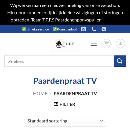
Wij werken aan een nieuwe indeling van onze webshop.
Hierdoor kunnen er tijdelijk kleine wijzigingen of storingen
optreden. Team T.P.P.S Paardenenponyspullen
Negeren
Ga
Unieke service
Ruim aanbod
naar
inhoud
Zoeken
naar:
Paardenpraat TV
HOME
/
PAARDENPRAAT TV
FILTER