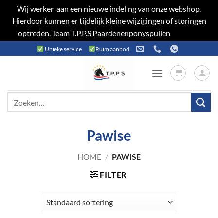
Wij werken aan een nieuwe indeling van onze webshop.
Hierdoor kunnen er tijdelijk kleine wijzigingen of storingen
optreden. Team T.P.P.S Paardenenponyspullen
Negeren
Ga
Unieke service
Ruim aanbod
naar
inhoud
Zoeken
naar:
Pawise
HOME
/
PAWISE
FILTER