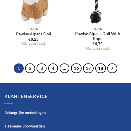
HOND
HOND
Pawise Alpaca Doll With
Pawise Alpaca Doll
Rope
€
8,25
Op voorraad
€
4,75
Op voorraad
1
2
3
4
…
16
17
18
KLANTENSERVICE
Belangrijke mededingen
algemene-voorwaarden