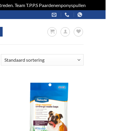
optreden. Team T.P.P.S Paardenenponyspullen
Negeren
en
Toevoegen
aan
jst
verlanglijst