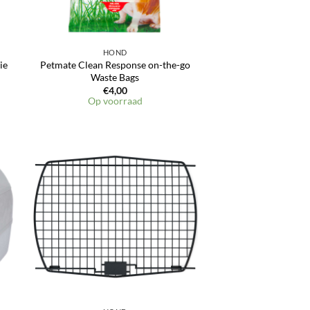
HOND
ie
Petmate Clean Response on-the-go
Waste Bags
€
4,00
Op voorraad
en
Toevoegen
aan
jst
verlanglijst