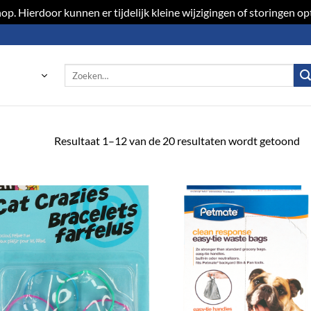
p. Hierdoor kunnen er tijdelijk kleine wijzigingen of storingen 
Zoeken
naar:
Resultaat 1–12 van de 20 resultaten wordt getoond
Toevoegen
Toevoeg
aan
aan
verlanglijst
verlangli