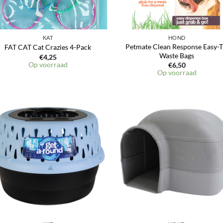
KAT
HOND
Petmate Clean Response Easy-T
FAT CAT Cat Crazies 4-Pack
Waste Bags
€
4,25
Op voorraad
€
6,50
Op voorraad
Toevoegen
Toevoeg
aan
aan
verlanglijst
verlangli