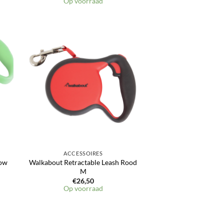
Op voorraad
en
Toevoegen
aan
jst
verlanglijst
ACCESSOIRES
low
Walkabout Retractable Leash Rood
M
€
26,50
Op voorraad