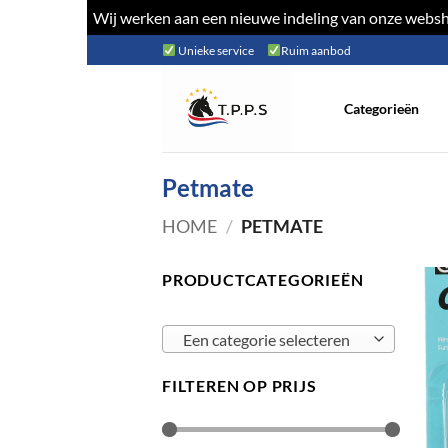
Wij werken aan een nieuwe indeling van onze websho
Ga
Unieke service
Ruim aanbod
naar
inhoud
Categorieën
Petmate
HOME
/
PETMATE
PRODUCTCATEGORIEËN
Een categorie selecteren
FILTEREN OP PRIJS