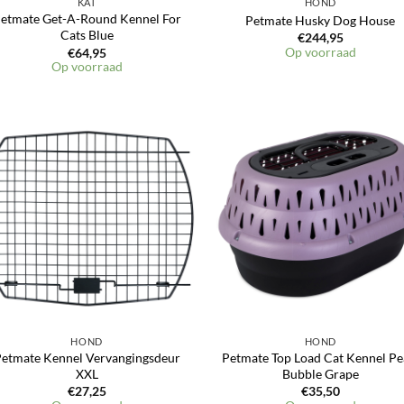
KAT
HOND
etmate Get-A-Round Kennel For
Petmate Husky Dog House
Cats Blue
€
244,95
Op voorraad
€
64,95
Op voorraad
Toevoegen
Toevoeg
aan
aan
verlanglijst
verlangli
HOND
HOND
etmate Kennel Vervangingsdeur
Petmate Top Load Cat Kennel Pe
XXL
Bubble Grape
€
27,25
€
35,50