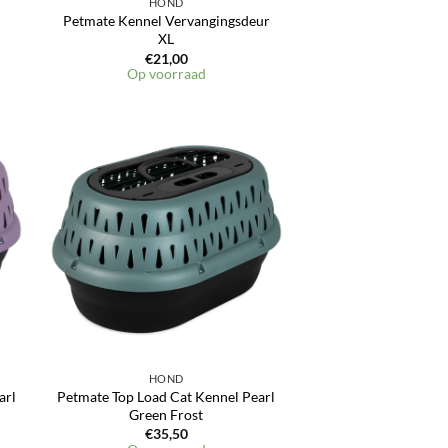
HOND
Petmate Kennel Vervangingsdeur
XL
€
21,00
Op voorraad
en
Toevoegen
aan
jst
verlanglijst
HOND
arl
Petmate Top Load Cat Kennel Pearl
Green Frost
€
35,50