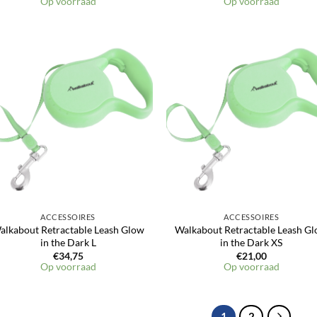
Op voorraad
Op voorraad
Toevoegen
Toevoeg
aan
aan
verlanglijst
verlangli
ACCESSOIRES
ACCESSOIRES
alkabout Retractable Leash Glow
Walkabout Retractable Leash G
in the Dark L
in the Dark XS
€
34,75
€
21,00
Op voorraad
Op voorraad
1
2