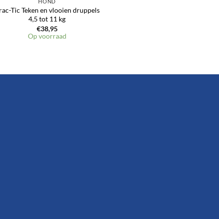
HOND
rac-Tic Teken en vlooien druppels
4,5 tot 11 kg
€
38,95
Op voorraad