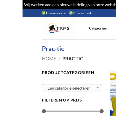
Wij werken aan een nieuwe indeling van onze websho
Ga
Unieke service
Ruim aanbod
naar
inhoud
Categorieën
Prac-tic
HOME
/
PRAC-TIC
PRODUCTCATEGORIEËN
Een categorie selecteren
FILTEREN OP PRIJS