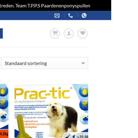
optreden. Team T.P.P.S Paardenenponyspullen
Negeren