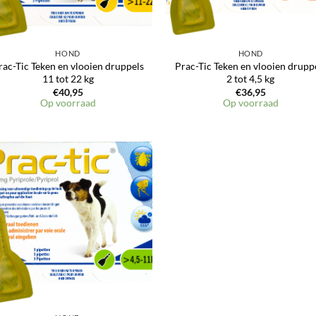
HOND
HOND
rac-Tic Teken en vlooien druppels
Prac-Tic Teken en vlooien drupp
11 tot 22 kg
2 tot 4,5 kg
€
40,95
€
36,95
Op voorraad
Op voorraad