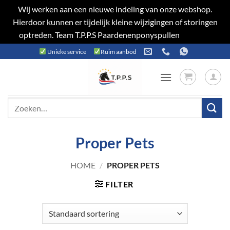
Wij werken aan een nieuwe indeling van onze webshop.
Hierdoor kunnen er tijdelijk kleine wijzigingen of storingen
optreden. Team T.P.P.S Paardenenponyspullen
Negeren
Ga
Unieke service
Ruim aanbod
naar
inhoud
Zoeken
naar:
Proper Pets
HOME
/
PROPER PETS
FILTER