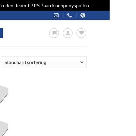
optreden. Team T.P.P.S Paardenenponyspullen
Negeren