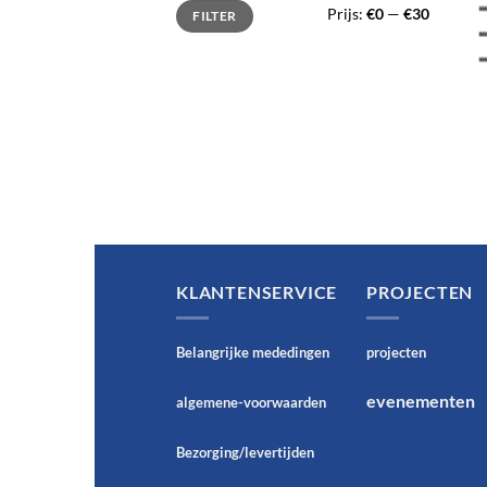
Min.
Max.
Prijs:
€0
—
€30
FILTER
prijs
prijs
KLANTENSERVICE
PROJECTEN
Belangrijke mededingen
projecten
evenementen
algemene-voorwaarden
Bezorging/levertijden