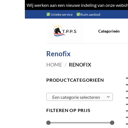
Wij werken aan een nieuwe indeling van onze websho
Ga
Unieke service
Ruim aanbod
naar
inhoud
Categorieën
Renofix
HOME
/
RENOFIX
PRODUCTCATEGORIEËN
Een categorie selecteren
FILTEREN OP PRIJS