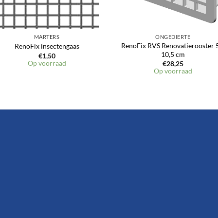
MARTERS
ONGEDIERTE
RenoFix RVS Renovatierooster 5
RenoFix insectengaas
10,5 cm
€
1,50
Op voorraad
€
28,25
Op voorraad