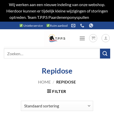
Wij werken aan een nieuwe indeling van onze webshop.
Hierdoor kunnen er tijdelijk kleine wijzigingen of storingen
optreden. Team T.P.P.S Paardenenponyspullen
Negeren
Ga
Unieke service
Ruim aanbod
naar
inhoud
Zoeken
naar:
Repidose
HOME
/
REPIDOSE
FILTER