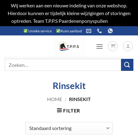
Wij werken aan een nieuwe indeling van onze webshop.
Hierdoor kunnen er tijdelijk kleine wijzigingen of storingen
optreden. Team T.P.P.S Paardenenponyspullen
Negeren
Ga
Unieke service
Ruim aanbod
naar
inhoud
Zoeken
naar:
Rinsekit
HOME
/
RINSEKIT
FILTER