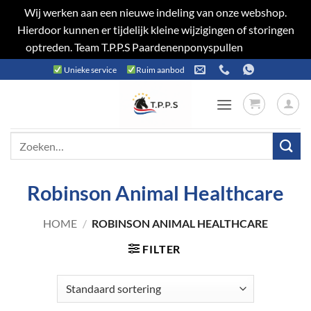
Wij werken aan een nieuwe indeling van onze webshop.
Hierdoor kunnen er tijdelijk kleine wijzigingen of storingen
optreden. Team T.P.P.S Paardenenponyspullen
Negeren
Ga
Unieke service
Ruim aanbod
naar
inhoud
Zoeken
naar:
Robinson Animal Healthcare
HOME
/
ROBINSON ANIMAL HEALTHCARE
FILTER