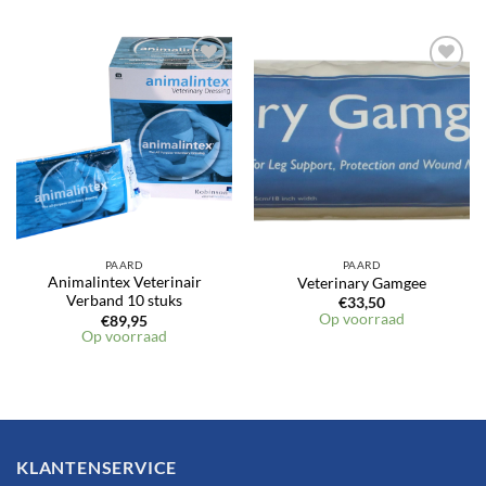
Toevoegen
Toevoegen
aan
aan
verlanglijst
verlanglijst
PAARD
PAARD
Animalintex Veterinair
Veterinary Gamgee
Verband 10 stuks
€
33,50
Op voorraad
€
89,95
Op voorraad
KLANTENSERVICE