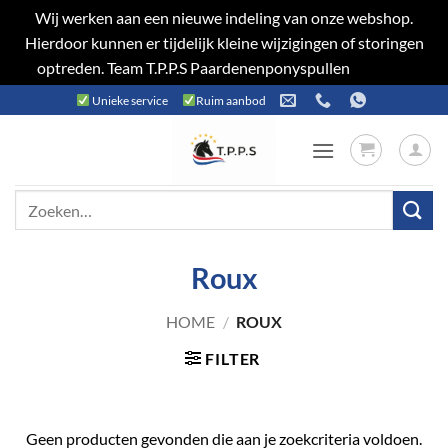
Wij werken aan een nieuwe indeling van onze webshop.
Hierdoor kunnen er tijdelijk kleine wijzigingen of storingen
optreden. Team T.P.P.S Paardenenponyspullen
Negeren
Ga
Unieke service
Ruim aanbod
naar
inhoud
Zoeken
naar:
Roux
HOME
/
ROUX
FILTER
Geen producten gevonden die aan je zoekcriteria voldoen.