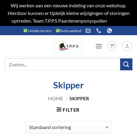
Wij werken aan een nieuwe indeling van onze webshop.
Hierdoor kunnen er tijdelijk kleine wijzigingen of storingen
optreden. Team T.P.P.S Paardenenponyspullen
Negeren
Ga
Unieke service
Ruim aanbod
naar
inhoud
Zoeken
naar:
Skipper
HOME
/
SKIPPER
FILTER