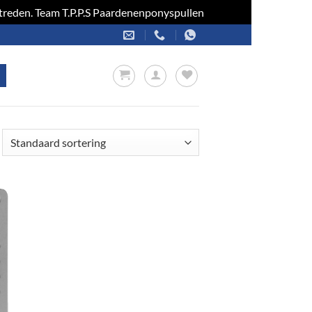
optreden. Team T.P.P.S Paardenenponyspullen
Negeren