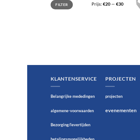
Min.
Max.
Prijs:
€20
—
€30
FILTER
prijs
prijs
KLANTENSERVICE
PROJECTEN
Belangrijke mededingen
projecten
evenementen
algemene-voorwaarden
Bezorging/levertijden
betalingsmogelijkheden