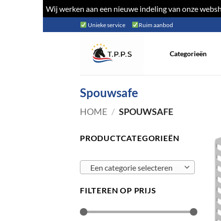
Wij werken aan een nieuwe indeling van onze websho
Ga
Unieke service
Ruim aanbod
naar
inhoud
Categorieën
Spouwsafe
HOME
/
SPOUWSAFE
PRODUCTCATEGORIEËN
Een categorie selecteren
FILTEREN OP PRIJS