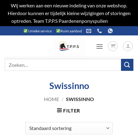
Wij werken aan een nieuwe indeling van onze webshop.
Hierdoor kunnen er tijdelijk kleine wijzigingen of storingen
optreden. Team T.P.P.S Paardenenponyspullen
Negeren
Ga
Unieke service
Ruim aanbod
naar
inhoud
Zoeken
naar:
Swissinno
HOME
/
SWISSINNO
FILTER