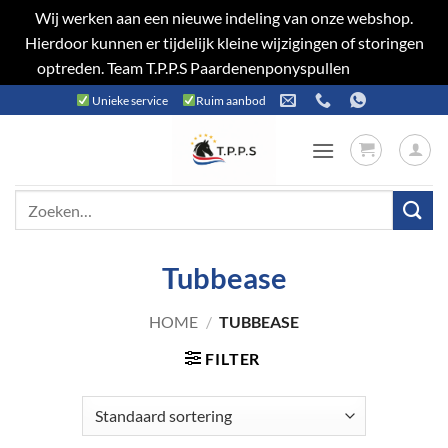
Wij werken aan een nieuwe indeling van onze webshop.
Hierdoor kunnen er tijdelijk kleine wijzigingen of storingen
optreden. Team T.P.P.S Paardenenponyspullen
Negeren
Ga
Unieke service
Ruim aanbod
naar
inhoud
Zoeken
naar:
Tubbease
HOME
/
TUBBEASE
FILTER