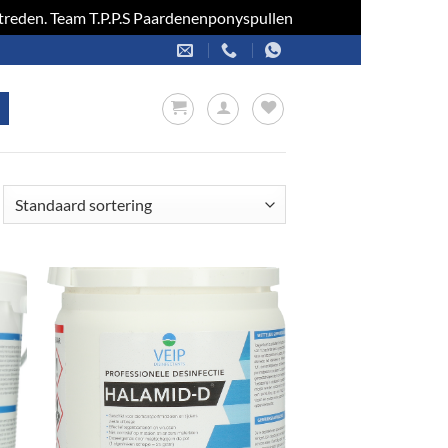
optreden. Team T.P.P.S Paardenenponyspullen
Negeren