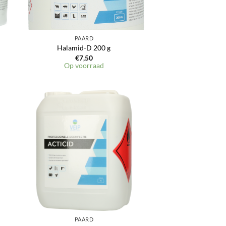
PAARD
Halamid-D 200 g
€
7,50
Op voorraad
PAARD