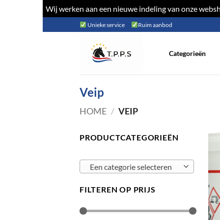
Wij werken aan een nieuwe indeling van onze websho
Ga
Unieke service
Ruim aanbod
naar
inhoud
Categorieën
Veip
HOME
/
VEIP
PRODUCTCATEGORIEËN
Een categorie selecteren
FILTEREN OP PRIJS