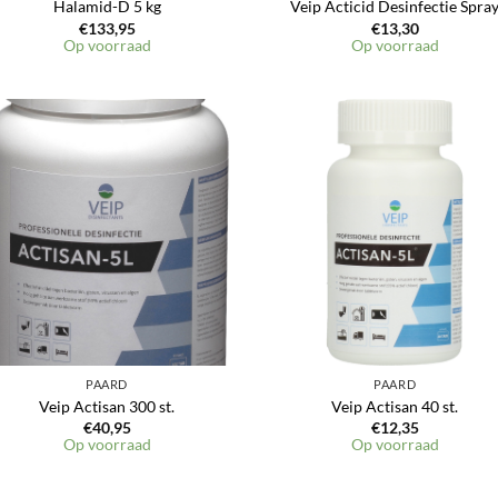
Halamid-D 5 kg
Veip Acticid Desinfectie Spra
€
133,95
€
13,30
Op voorraad
Op voorraad
PAARD
PAARD
Veip Actisan 300 st.
Veip Actisan 40 st.
€
40,95
€
12,35
Op voorraad
Op voorraad