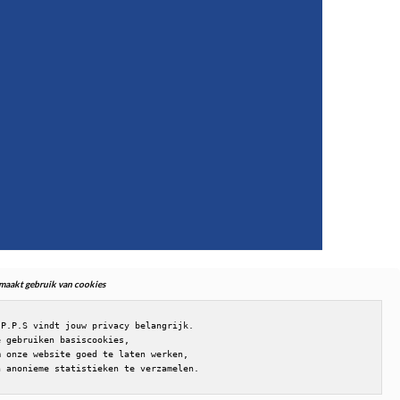
. maakt gebruik van cookies
.P.P.S vindt jouw privacy belangrijk.

e gebruiken basiscookies,

m onze website goed te laten werken,

n anonieme statistieken te verzamelen.