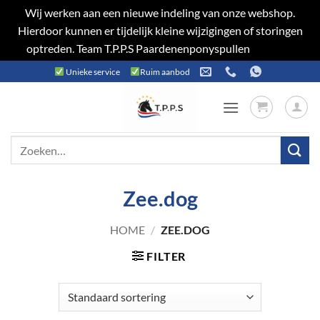
Wij werken aan een nieuwe indeling van onze webshop.
Hierdoor kunnen er tijdelijk kleine wijzigingen of storingen
optreden. Team T.P.P.S Paardenenponyspullen
Negeren
Ga
Unieke service
Ruim aanbod
naar
inhoud
Zoeken
naar:
Zee.dog
HOME
/
ZEE.DOG
FILTER