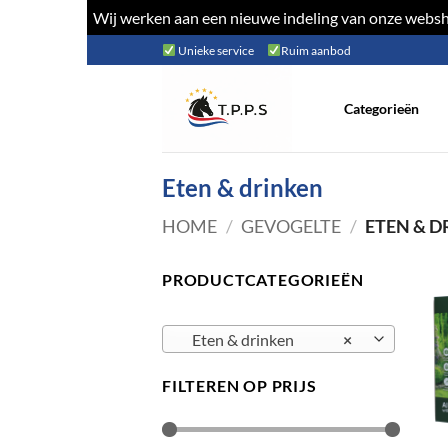
Wij werken aan een nieuwe indeling van onze websho
Ga
Unieke service
Ruim aanbod
naar
inhoud
Categorieën
Eten & drinken
HOME
/
GEVOGELTE
/
ETEN & D
PRODUCTCATEGORIEËN
Eten & drinken
×
FILTEREN OP PRIJS