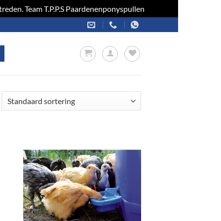
optreden. Team T.P.P.S Paardenenponyspullen
Negeren