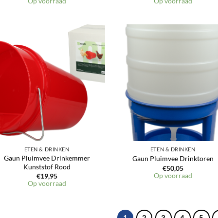
Op voorraad
Op voorraad
ETEN & DRINKEN
ETEN & DRINKEN
Gaun Pluimvee Drinkemmer
Gaun Pluimvee Drinktoren
Kunststof Rood
€
50,05
Op voorraad
€
19,95
Op voorraad
1
2
3
4
5