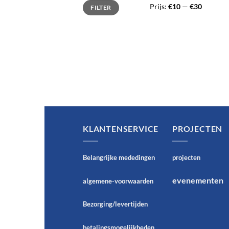
Min.
Max.
Prijs:
€10
—
€30
FILTER
prijs
prijs
KLANTENSERVICE
PROJECTEN
Belangrijke mededingen
projecten
evenementen
algemene-voorwaarden
Bezorging/levertijden
betalingsmogelijkheden