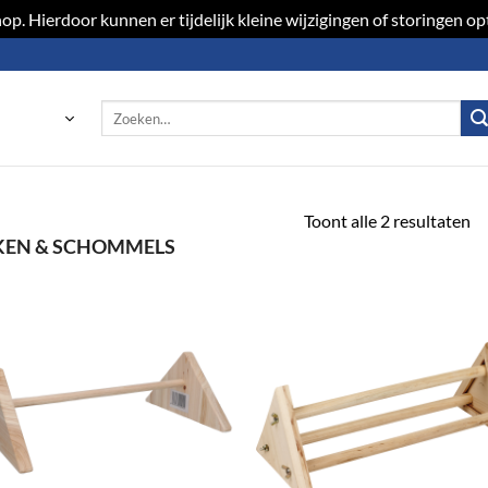
p. Hierdoor kunnen er tijdelijk kleine wijzigingen of storingen 
Zoeken
naar:
Toont alle 2 resultaten
KEN & SCHOMMELS
Toevoegen
Toevoeg
aan
aan
verlanglijst
verlangli