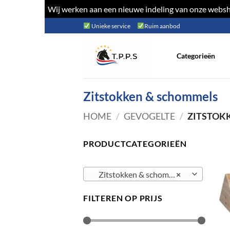
Wij werken aan een nieuwe indeling van onze websho
Ga
Unieke service
Ruim aanbod
naar
inhoud
Categorieën
Zitstokken & schommels
HOME
/
GEVOGELTE
/
ZITSTOK
PRODUCTCATEGORIEËN
Zitstokken & schommels
×
FILTEREN OP PRIJS