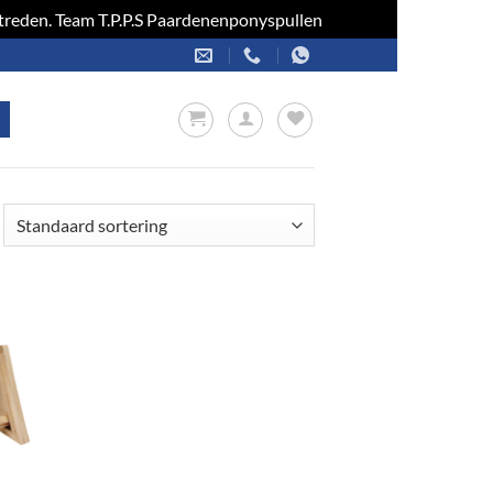
optreden. Team T.P.P.S Paardenenponyspullen
Negeren
en
jst