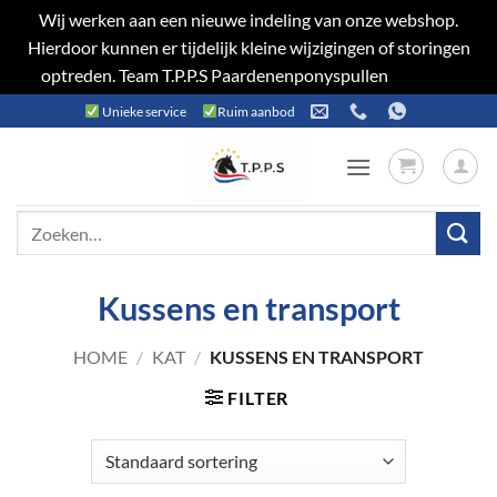
Wij werken aan een nieuwe indeling van onze webshop.
Hierdoor kunnen er tijdelijk kleine wijzigingen of storingen
optreden. Team T.P.P.S Paardenenponyspullen
Negeren
Ga
Unieke service
Ruim aanbod
naar
inhoud
Zoeken
naar:
Kussens en transport
HOME
/
KAT
/
KUSSENS EN TRANSPORT
FILTER