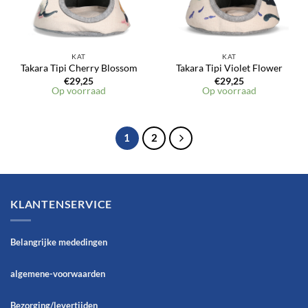
KAT
KAT
Takara Tipi Cherry Blossom
Takara Tipi Violet Flower
€
29,25
€
29,25
Op voorraad
Op voorraad
1
2
KLANTENSERVICE
Belangrijke mededingen
algemene-voorwaarden
Bezorging/levertijden