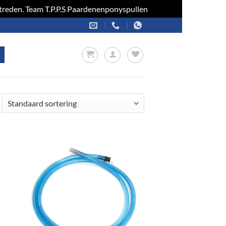
optreden. Team T.P.P.S Paardenenponyspullen
Negeren
en
Toevoegen
aan
jst
verlanglijst