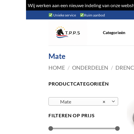
Wij werken aan een nieuwe indeling van onze websho
Ga
Unieke service
Ruim aanbod
naar
inhoud
Categorieën
Mate
HOME
/
ONDERDELEN
/
DREN
PRODUCTCATEGORIEËN
Mate
×
FILTEREN OP PRIJS