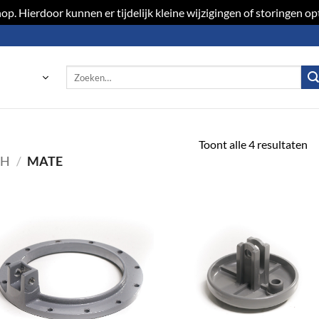
p. Hierdoor kunnen er tijdelijk kleine wijzigingen of storingen 
Zoeken
naar:
Toont alle 4 resultaten
CH
/
MATE
Toevoegen
Toevoeg
aan
aan
verlanglijst
verlangli