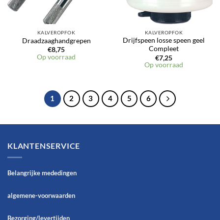
KALVEROPFOK
KALVEROPFOK
Drijfspeen losse speen geel
Draadzaaghandgrepen
Compleet
€
8,75
Op voorraad
€
7,25
Op voorraad
1
2
3
4
5
6
KLANTENSERVICE
Belangrijke mededingen
algemene-voorwaarden
Bezorging/levertijden