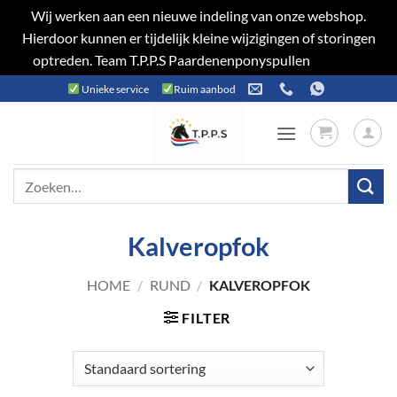
Wij werken aan een nieuwe indeling van onze webshop.
Hierdoor kunnen er tijdelijk kleine wijzigingen of storingen
optreden. Team T.P.P.S Paardenenponyspullen
Negeren
Ga
Unieke service
Ruim aanbod
naar
inhoud
Zoeken
naar:
Kalveropfok
HOME
/
RUND
/
KALVEROPFOK
FILTER