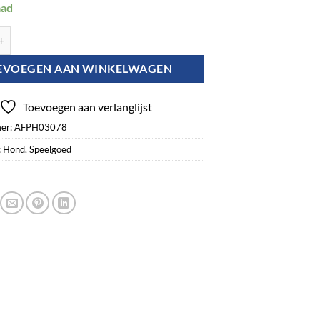
aad
ol - Cuddle Football L aantal
EVOEGEN AAN WINKELWAGEN
Toevoegen aan verlanglijst
er:
AFPH03078
:
Hond
,
Speelgoed