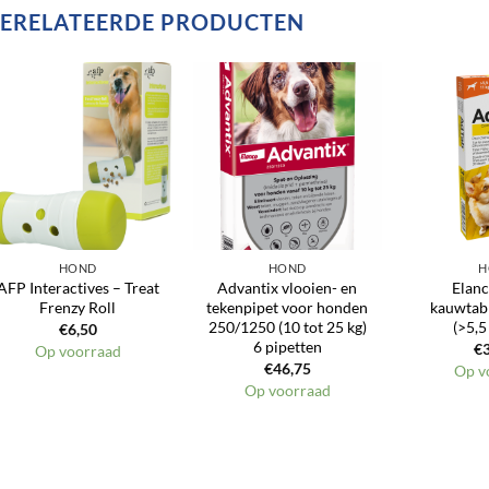
ERELATEERDE PRODUCTEN
Toevoegen
Toevoegen
aan
aan
verlanglijst
verlanglijst
HOND
HOND
H
AFP Interactives – Treat
Advantix vlooien- en
Elan
Frenzy Roll
tekenpipet voor honden
kauwtab
250/1250 (10 tot 25 kg)
(>5,5
€
6,50
6 pipetten
€
Op voorraad
€
46,75
Op v
Op voorraad