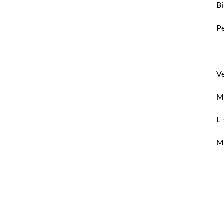
Bi
Pe
Ve
M
L
M