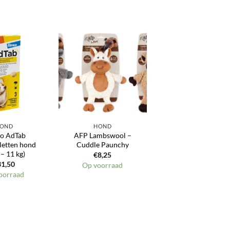
Toevoegen
Toevoegen
aan
aan
verlanglijst
verlanglijst
OND
HOND
co AdTab
AFP Lambswool –
letten hond
Cuddle Paunchy
 – 11 kg)
€
8,25
31,50
Op voorraad
oorraad