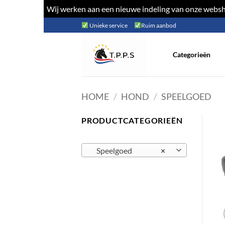
Wij werken aan een nieuwe indeling van onze websho
Ga
Unieke service
Ruim aanbod
naar
inhoud
Categorieën
HOME
/
HOND
/
SPEELGOED
PRODUCTCATEGORIEËN
Speelgoed
×