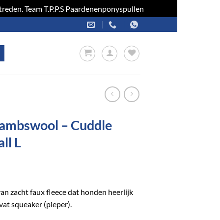
optreden. Team T.P.P.S Paardenenponyspullen
Negeren
ambswool – Cuddle
ll L
n zacht faux fleece dat honden heerlijk
vat squeaker (pieper).