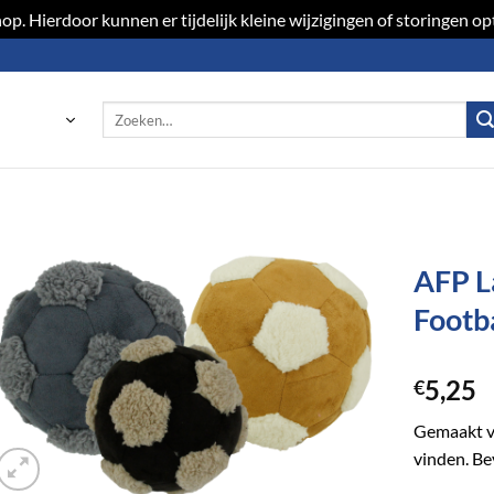
p. Hierdoor kunnen er tijdelijk kleine wijzigingen of storingen 
Zoeken
naar:
AFP L
Footba
Toevoegen
aan
verlanglijst
5,25
€
Gemaakt va
vinden. Be