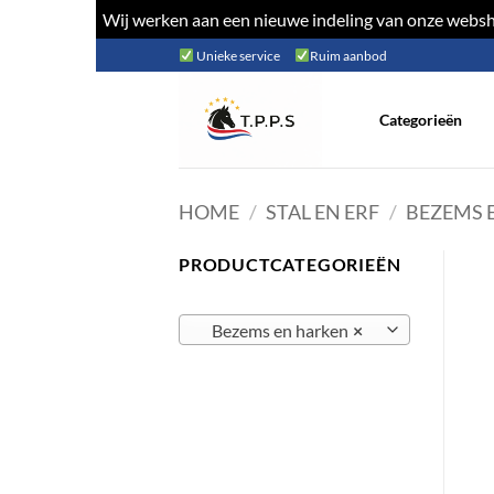
Wij werken aan een nieuwe indeling van onze websho
Ga
Unieke service
Ruim aanbod
naar
inhoud
Categorieën
HOME
/
STAL EN ERF
/
BEZEMS 
PRODUCTCATEGORIEËN
Bezems en harken
×