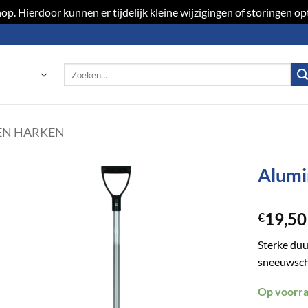
p. Hierdoor kunnen er tijdelijk kleine wijzigingen of storingen 
Zoeken
naar:
EN HARKEN
Alumi
Toevoegen
19,50
aan
€
verlanglijst
Sterke duu
sneeuwschu
Op voorr