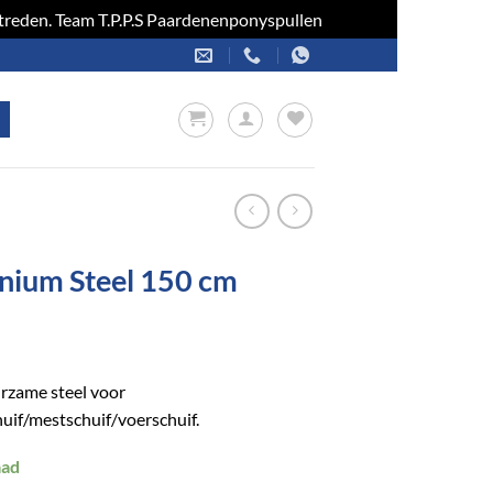
optreden. Team T.P.P.S Paardenenponyspullen
Negeren
nium Steel 150 cm
rzame steel voor
if/mestschuif/voerschuif.
aad