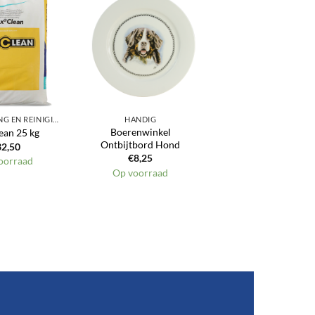
Toevoegen
Toevoegen
aan
aan
verlanglijst
verlanglijst
ONTSMETTING EN REINIGING
HANDIG
Boerenwinkel
ean 25 kg
Ontbijtbord Hond
32,50
€
8,25
oorraad
Op voorraad