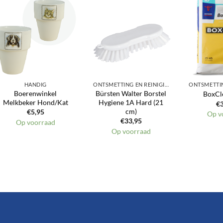
Toevoegen
Toevoegen
aan
aan
verlanglijst
verlanglijst
HANDIG
ONTSMETTING EN REINIGING
Boerenwinkel
Bürsten Walter Borstel
BoxCl
Melkbeker Hond/Kat
Hygiene 1A Hard (21
€
cm)
€
5,95
Op v
€
33,95
Op voorraad
Op voorraad