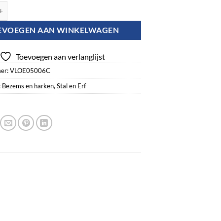
teel 150 cm aantal
EVOEGEN AAN WINKELWAGEN
Toevoegen aan verlanglijst
er:
VLOE05006C
:
Bezems en harken
,
Stal en Erf