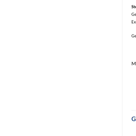
St
Ge
Ex
Ge
Me
G