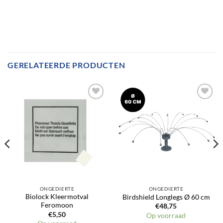
GERELATEERDE PRODUCTEN
Toevoegen
Toevoegen
aan
aan
verlanglijst
verlanglijst
ONGEDIERTE
ONGEDIERTE
Biolock Kleermotval
Birdshield Longlegs Ø 60 cm
Feromoon
€
48,75
€
5,50
Op voorraad