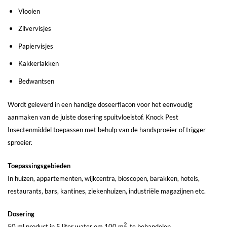
Vlooien
Zilvervisjes
Papiervisjes
Kakkerlakken
Bedwantsen
Wordt geleverd in een handige doseerflacon voor het eenvoudig
aanmaken van de juiste dosering spuitvloeistof. Knock Pest
Insectenmiddel toepassen met behulp van de handsproeier of trigger
sproeier.
Toepassingsgebieden
In huizen, appartementen, wijkcentra, bioscopen, barakken, hotels,
restaurants, bars, kantines, ziekenhuizen, industriële magazijnen etc.
Dosering
2
50 ml product in 5 liter water om 100 m
te behandelen.