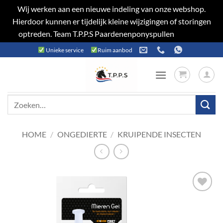
Wij werken aan een nieuwe indeling van onze webshop.
Hierdoor kunnen er tijdelijk kleine wijzigingen of storingen
optreden. Team T.P.P.S Paardenenponyspullen
Negeren
Ga
Unieke service
Ruim aanbod
naar
inhoud
Zoeken
naar:
HOME
/
ONGEDIERTE
/
KRUIPENDE INSECTEN