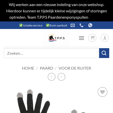
Wij werken aan een nieuwe indeling van onze webshop.
Hierdoor kunnen er tijdelijk kleine wijzigingen of storingen
optreden. Team T.P.P.S Paardenenponyspullen
Negeren
Ga
Unieke service
Ruim aanbod
naar
inhoud
Zoeken
naar:
HOME
/
PAARD
/
VOOR DE RUITER