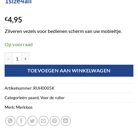
1size4all
4,95
€
Zilveren vezels voor bedienen scherm van uw mobieltje.
Op voorraad
Rijhandschoen Magic Touch zwart 1size4all aantal
TOEVOEGEN AAN WINKELWAGEN
Artikelnummer:
RIJH0005K
Categorieën:
paard
,
Voor de ruiter
Merk:
Merkloos