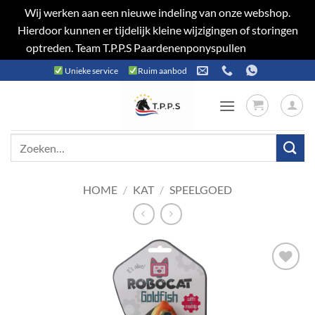
Wij werken aan een nieuwe indeling van onze webshop.
Hierdoor kunnen er tijdelijk kleine wijzigingen of storingen
optreden. Team T.P.P.S Paardenenponyspullen
Negeren
Ga
Unieke service
Ruim aanbod
naar
inhoud
Zoeken
naar:
HOME
/
KAT
/
SPEELGOED