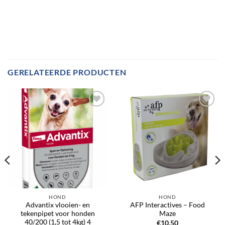
GERELATEERDE PRODUCTEN
Toevoegen
Toevoegen
aan
aan
verlanglijst
verlanglijst
HOND
HOND
Advantix vlooien- en
AFP Interactives – Food
tekenpipet voor honden
Maze
40/200 (1,5 tot 4kg) 4
€
10,50