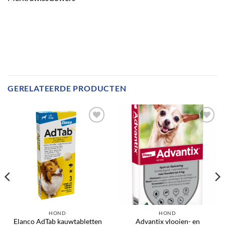
GERELATEERDE PRODUCTEN
Toevoegen
Toevoegen
aan
aan
verlanglijst
verlanglijst
HOND
HOND
Elanco AdTab kauwtabletten
Advantix vlooien- en