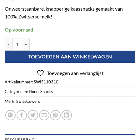
Onweerstaanbare, knapperige kaassnacks gemaakt van
100% Zwitserse melk!
Op voorraad
SwissCowers Cheese Crunchies Training Brain Booster (30 beloningen)
TOEVOEGEN AAN WINKELWAGEN
Toevoegen aan verlanglijst
Artikelnummer:
SWIS110310
Categorieën:
Hond
,
Snacks
Merk:
SwissCowers