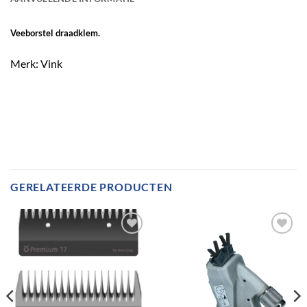
Veeborstel draadklem.
Merk: Vink
GERELATEERDE PRODUCTEN
Toevoegen
Toevoegen
aan
aan
verlanglijst
verlanglijst