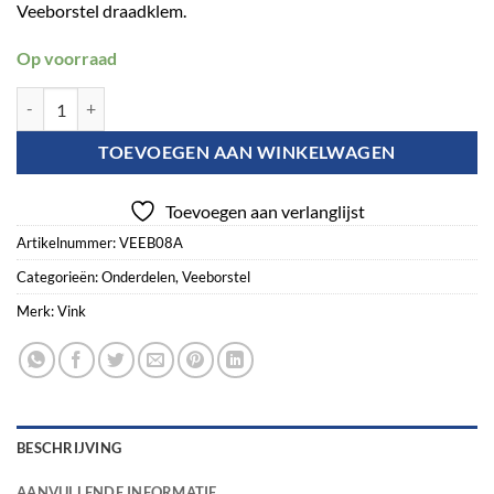
Veeborstel draadklem.
Op voorraad
Vink Veeborstel draadklem aantal
TOEVOEGEN AAN WINKELWAGEN
Toevoegen aan verlanglijst
Artikelnummer:
VEEB08A
Categorieën:
Onderdelen
,
Veeborstel
Merk:
Vink
BESCHRIJVING
AANVULLENDE INFORMATIE