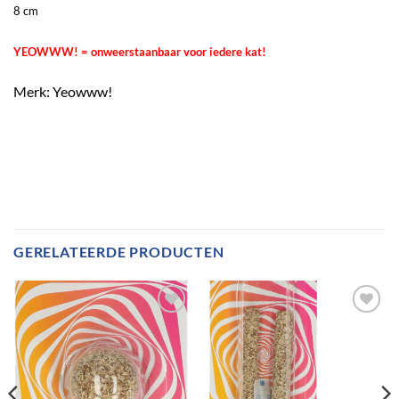
8 cm
YEOWWW! = onweerstaanbaar voor iedere kat!
Merk: Yeowww!
GERELATEERDE PRODUCTEN
Toevoegen
Toevoegen
aan
aan
verlanglijst
verlanglijst