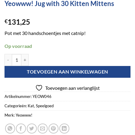
Yeowww! Jug with 30 Kitten Mittens
131,25
€
Pot met 30 handschoentjes met catnip!
Op voorraad
Yeowww! Jug with 30 Kitten Mittens aantal
TOEVOEGEN AAN WINKELWAGEN
Toevoegen aan verlanglijst
Artikelnummer:
YEOW046
Categorieën:
Kat
,
Speelgoed
Merk:
Yeowww!