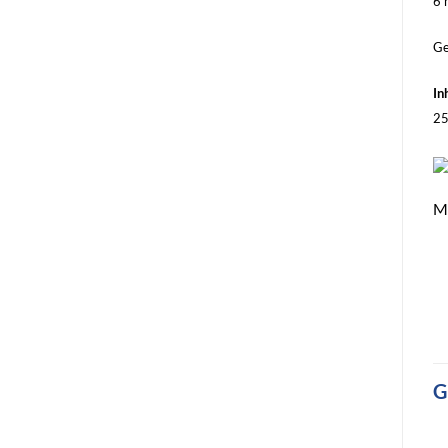
6 
Ge
In
25
M
G