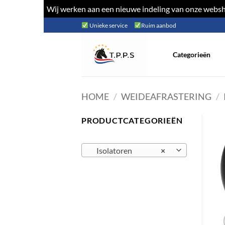
Wij werken aan een nieuwe indeling van onze websho
Ga
Unieke service
Ruim aanbod
naar
inhoud
Categorieën
HOME
/
WEIDEAFRASTERING
/
PRODUCTCATEGORIEËN
Isolatoren
×