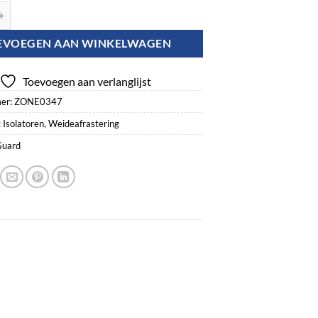
lip Ringisolator aantal
EVOEGEN AAN WINKELWAGEN
Toevoegen aan verlanglijst
er:
ZONE0347
:
Isolatoren
,
Weideafrastering
uard