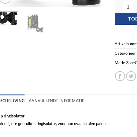
ZoneGuard C
TO
Artikelnumm
Categorieën
Merk:
ZoneG
ESCHRIJVING
AANVULLENDE INFORMATIE
ip ringisolator
kkelijk te gebruiken ringisolator, voor aan ovaal stalen palen.