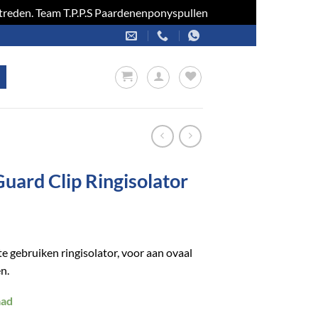
optreden. Team T.P.P.S Paardenenponyspullen
Negeren
uard Clip Ringisolator
te gebruiken ringisolator, voor aan ovaal
n.
aad