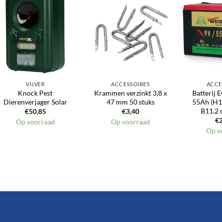
Toevoegen
Toevoegen
aan
aan
verlanglijst
verlanglijst
VIJVER
ACCESSOIRES
ACCE
Knock Pest
Krammen verzinkt 3,8 x
Batterij 
Dierenverjager Solar
47 mm 50 stuks
55Ah (H11
B11,2 
€
50,85
€
3,40
€
Op voorraad
Op voorraad
Op v