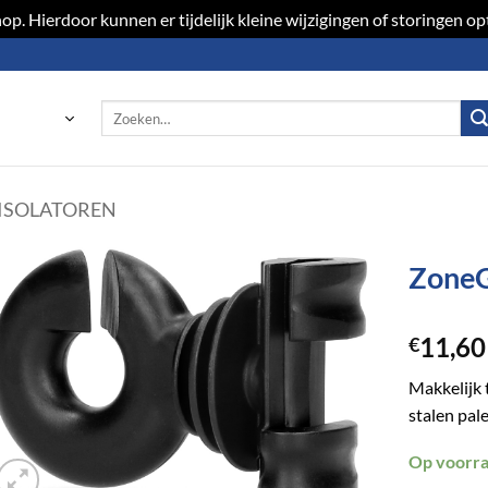
p. Hierdoor kunnen er tijdelijk kleine wijzigingen of storingen 
Zoeken
naar:
ISOLATOREN
ZoneG
Toevoegen
11,60
aan
€
verlanglijst
Makkelijk 
stalen pale
Op voorr