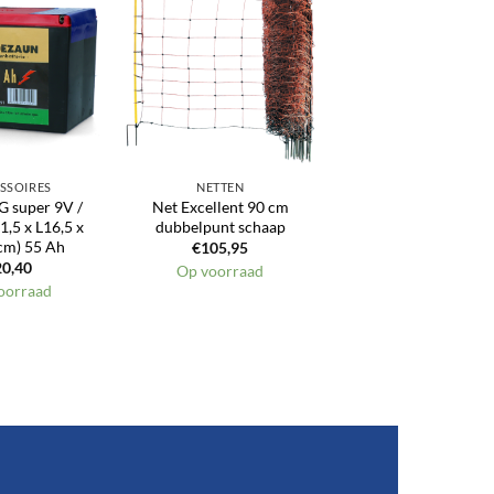
Toevoegen
Toevoegen
aan
aan
verlanglijst
verlanglijst
SSOIRES
NETTEN
EG super 9V /
Net Excellent 90 cm
,5 x L16,5 x
dubbelpunt schaap
cm) 55 Ah
€
105,95
20,40
Op voorraad
oorraad