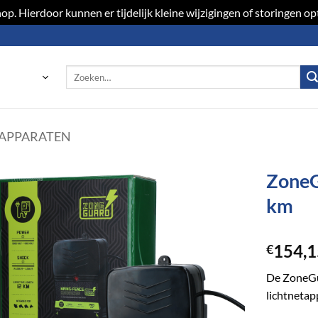
p. Hierdoor kunnen er tijdelijk kleine wijzigingen of storingen 
Zoeken
naar:
APPARATEN
ZoneG
km
Toevoegen
aan
verlanglijst
154,1
€
De ZoneGu
lichtnetap