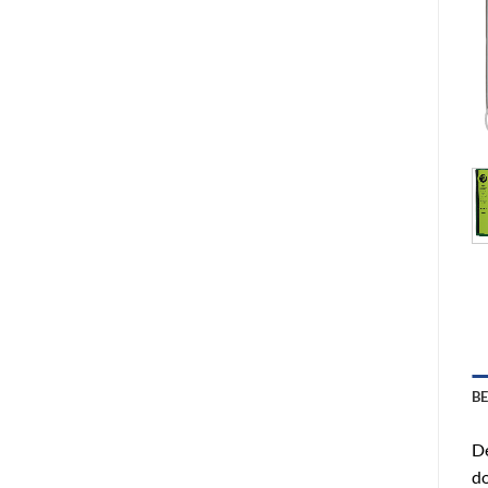
B
De
do