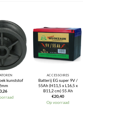
Toevoegen
Toevoegen
aan
aan
verlanglijst
verlanglijst
LATOREN
ACCESSOIRES
oek kunststof
Batterij EG super 9V /
2mm
55Ah (H11,5 x L16,5 x
B11,2 cm) 55 Ah
0,26
€
20,40
oorraad
Op voorraad