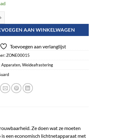
aad
nergizer Pro 12 km aantal
EVOEGEN AAN WINKELWAGEN
Toevoegen aan verlanglijst
er:
ZONE00015
:
Apparaten
,
Weideafrastering
uard
rouwbaarheid. Ze doen wat ze moeten
ro is een economisch lichtnetapparaat met