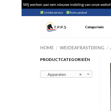
Wij werken aan een nieuwe indeling van onze websho
Ga
Unieke service
Ruim aanbod
naar
inhoud
Categorieën
HOME
/
WEIDEAFRASTERING
/
PRODUCTCATEGORIEËN
Apparaten
×