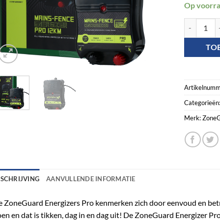
Op voorr
ZoneGuard E
TO
Artikelnumm
Categorieën
Merk:
ZoneG
ESCHRIJVING
AANVULLENDE INFORMATIE
 ZoneGuard Energizers Pro kenmerken zich door eenvoud en bet
en en dat is tikken, dag in en dag uit! De ZoneGuard Energizer P