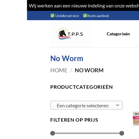
Wij werken aan een nieuwe indeling van onze websho
Ga
Unieke service
Ruim aanbod
naar
inhoud
Categorieën
No Worm
HOME
/
NO WORM
PRODUCTCATEGORIEËN
Een categorie selecteren
FILTEREN OP PRIJS