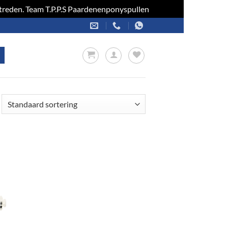
optreden. Team T.P.P.S Paardenenponyspullen
Negeren
en
jst