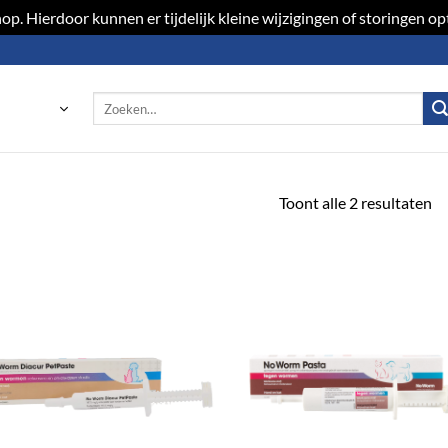
p. Hierdoor kunnen er tijdelijk kleine wijzigingen of storingen 
Zoeken
naar:
Toont alle 2 resultaten
Toevoegen
Toevoeg
aan
aan
verlanglijst
verlangli