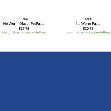
HOND
HOND
No Worm Diacur PetPaste
No Worm Pasta
€
17,95
€
20,75
Beschikbaar via nabestelling
Beschikbaar via nabestelling