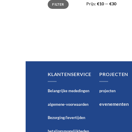
Min.
Max.
Prijs:
€10
—
€30
FILTER
prijs
prijs
KLANTENSERVICE
PROJECTEN
Belangrijke mededingen
projecten
evenementen
algemene-voorwaarden
Bezorging/levertijden
betalingsmogelijkheden