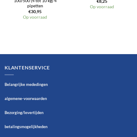
100/500 (4 tot 10 kg) 4
€
8,25
pipetten
Op voorraad
€
30,95
Op voorraad
KLANTENSERVICE
Belangrijke mededingen
algemene-voorwaarden
Bezorging/levertijden
betalingsmogelijkheden