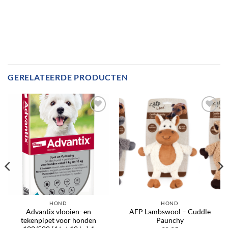
GERELATEERDE PRODUCTEN
Toevoegen
Toevoegen
aan
aan
verlanglijst
verlanglijst
HOND
HOND
Advantix vlooien- en
AFP Lambswool – Cuddle
tekenpipet voor honden
Paunchy