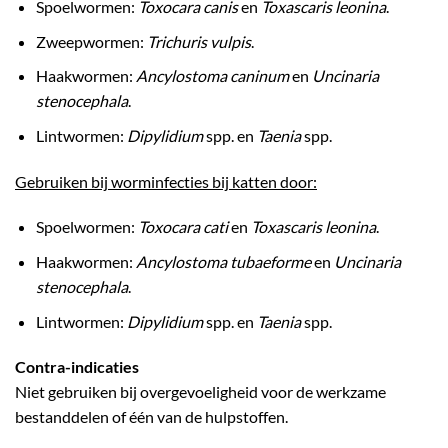
Spoelwormen:
Toxocara canis
en
Toxascaris leonina
.
Zweepwormen:
Trichuris vulpis
.
Haakwormen:
Ancylostoma caninum
en
Uncinaria
stenocephala
.
Lintwormen:
Dipylidium
spp. en
Taenia
spp.
Gebruiken bij worminfecties bij katten door:
Spoelwormen:
Toxocara cati
en
Toxascaris leonina
.
Haakwormen:
Ancylostoma tubaeforme
en
Uncinaria
stenocephala
.
Lintwormen:
Dipylidium
spp. en
Taenia
spp.
Contra-indicaties
Niet gebruiken bij overgevoeligheid voor de werkzame
bestanddelen of één van de hulpstoffen.