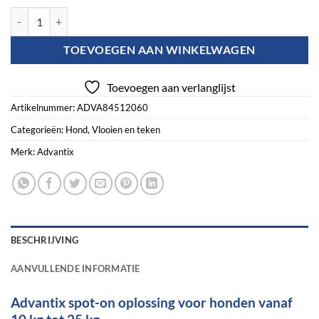
Advantix vlooien- en tekenpipet voor honden 250/1250 (10 tot 25 kg) 
TOEVOEGEN AAN WINKELWAGEN
Toevoegen aan verlanglijst
Artikelnummer:
ADVA84512060
Categorieën:
Hond
,
Vlooien en teken
Merk:
Advantix
BESCHRIJVING
AANVULLENDE INFORMATIE
Advantix spot-on oplossing voor honden vanaf