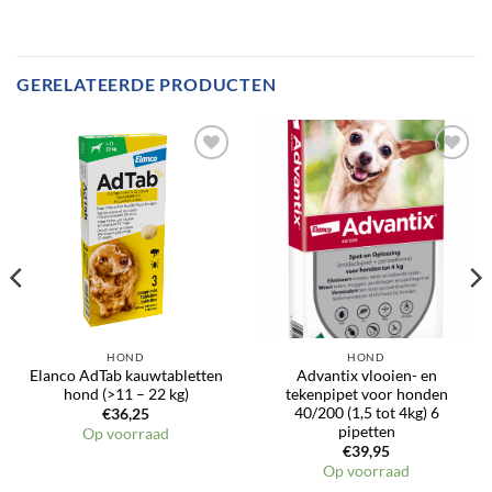
GERELATEERDE PRODUCTEN
Toevoegen
Toevoegen
aan
aan
verlanglijst
verlanglijst
HOND
HOND
Elanco AdTab kauwtabletten
Advantix vlooien- en
hond (>11 – 22 kg)
tekenpipet voor honden
40/200 (1,5 tot 4kg) 6
€
36,25
pipetten
Op voorraad
€
39,95
Op voorraad