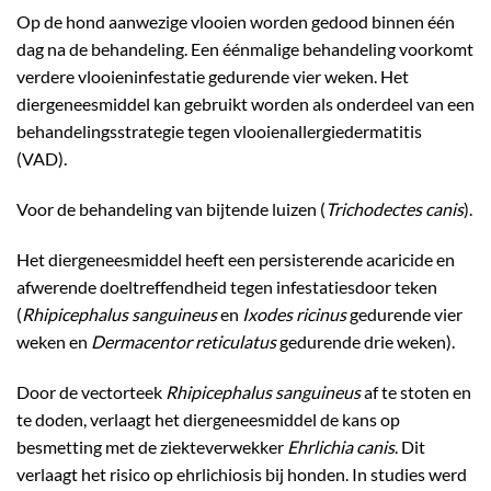
Op de hond aanwezige vlooien worden gedood binnen één
dag na de behandeling. Een éénmalige behandeling voorkomt
verdere vlooieninfestatie gedurende vier weken. Het
diergeneesmiddel kan gebruikt worden als onderdeel van een
behandelingsstrategie tegen vlooienallergiedermatitis
(VAD).
Voor de behandeling van bijtende luizen (
Trichodectes canis
).
Het diergeneesmiddel heeft een persisterende acaricide en
afwerende doeltreffendheid tegen infestatiesdoor teken
(
Rhipicephalus sanguineus
en
Ixodes ricinus
gedurende vier
weken en
Dermacentor reticulatus
gedurende drie weken).
Door de vectorteek
Rhipicephalus sanguineus
af te stoten en
te doden, verlaagt het diergeneesmiddel de kans op
besmetting met de ziekteverwekker
Ehrlichia canis
. Dit
verlaagt het risico op ehrlichiosis bij honden. In studies werd