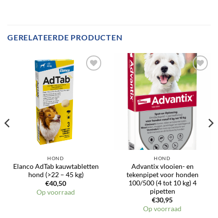
GERELATEERDE PRODUCTEN
Toevoegen
Toevoegen
aan
aan
verlanglijst
verlanglijst
HOND
HOND
Elanco AdTab kauwtabletten
Advantix vlooien- en
hond (>22 – 45 kg)
tekenpipet voor honden
100/500 (4 tot 10 kg) 4
€
40,50
pipetten
Op voorraad
€
30,95
Op voorraad