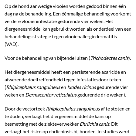
Op de hond aanwezige vlooien worden gedood binnen één
dag na de behandeling. Een éénmalige behandeling voorkomt
verdere vlooieninfestatie gedurende vier weken. Het
diergeneesmiddel kan gebruikt worden als onderdeel van een
behandelingsstrategie tegen vlooienallergiedermatitis
(VAD).
Voor de behandeling van bijtende luizen (
Trichodectes canis
).
Het diergeneesmiddel heeft een persisterende acaricide en
afwerende doeltreffendheid tegen infestatiesdoor teken
(
Rhipicephalus sanguineus
en
Ixodes ricinus
gedurende vier
weken en
Dermacentor reticulatus
gedurende drie weken).
Door de vectorteek
Rhipicephalus sanguineus
af te stoten en
te doden, verlaagt het diergeneesmiddel de kans op
besmetting met de ziekteverwekker
Ehrlichia canis
. Dit
verlaagt het risico op ehrlichiosis bij honden. In studies werd