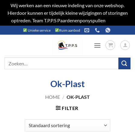
Wij werken aan een nieuwe indeling van onze webshop.
Hierdoor kunnen er tijdelijk kleine wijzigingen of storingen
optreden. Team T.P.P.S Paardenenponyspullen
Negeren
Ga
Unieke service
Ruim aanbod
naar
inhoud
Zoeken
naar:
Ok-Plast
HOME
/
OK-PLAST
FILTER