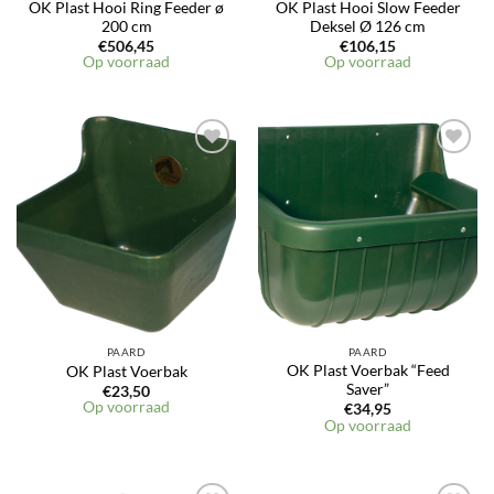
OK Plast Hooi Ring Feeder ø
OK Plast Hooi Slow Feeder
200 cm
Deksel Ø 126 cm
€
506,45
€
106,15
Op voorraad
Op voorraad
PAARD
PAARD
OK Plast Voerbak “Feed
OK Plast Voerbak
Saver”
€
23,50
Op voorraad
€
34,95
Op voorraad