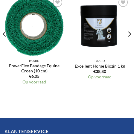
Toevoegen
Toevoegen
aan
aan
verlanglijst
verlanglijst
PAARD
PAARD
PowerFlex Bandage Equine
Excellent Horse Biozin 1 kg
Groen (10 cm)
€
38,80
€
6,05
Op voorraad
Op voorraad
KLANTENSERVICE