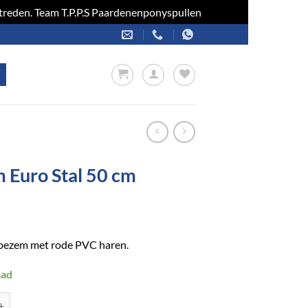
optreden. Team T.P.P.S Paardenenponyspullen
Negeren
 Euro Stal 50 cm
lbezem met rode PVC haren.
aad
Stal 50 cm aantal