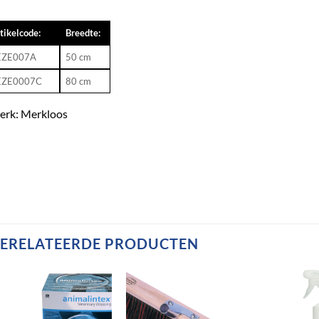
tikelcode:
Breedte:
EZE007A
50 cm
EZE0007C
80 cm
erk: Merkloos
ERELATEERDE PRODUCTEN