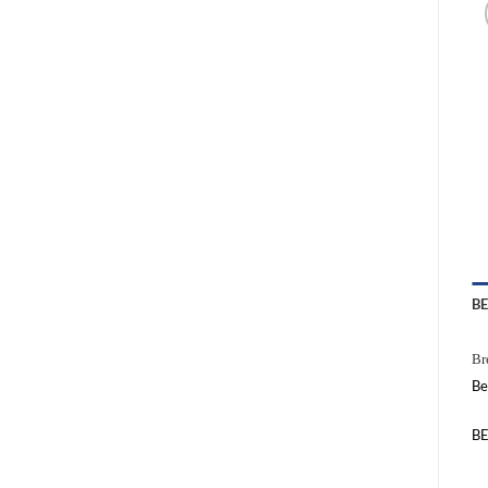
B
Br
Be
B