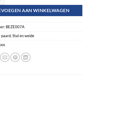
EVOEGEN AAN WINKELWAGEN
er:
BEZE007A
:
paard
,
Stal en weide
oos