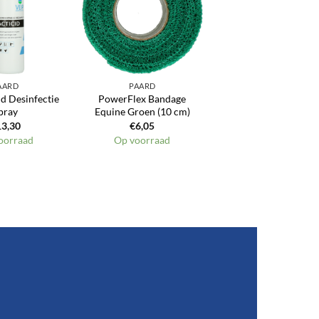
AARD
PAARD
id Desinfectie
PowerFlex Bandage
pray
Equine Groen (10 cm)
13,30
€
6,05
oorraad
Op voorraad