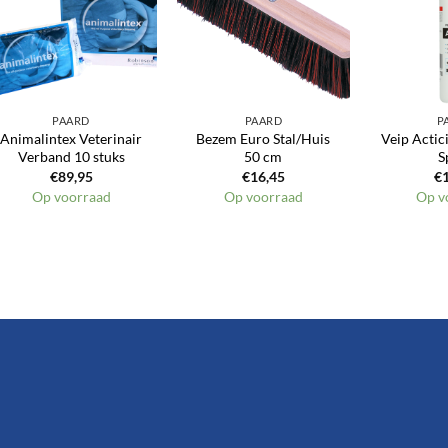
PAARD
PAARD
P
Animalintex Veterinair
Bezem Euro Stal/Huis
Veip Actic
Verband 10 stuks
50 cm
S
€
89,95
€
16,45
€
Op voorraad
Op voorraad
Op v