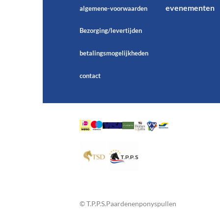
evenementen
algemene-voorwaarden
Bezorging/levertijden
betalingsmogelijkheden
contact
© T.P.P.S.Paardenenponyspullen