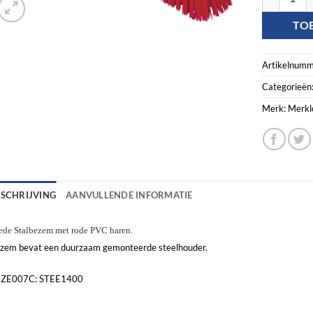
TO
Artikelnumm
Categorieën
Merk:
Merkl
ESCHRIJVING
AANVULLENDE INFORMATIE
ede Stalbezem met rode PVC haren.
zem bevat een duurzaam gemonteerde steelhouder.
EZE007C:
STEE1400