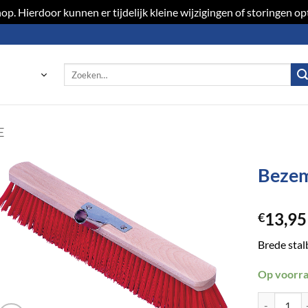
p. Hierdoor kunnen er tijdelijk kleine wijzigingen of storingen 
Zoeken
naar:
E
Bezem
13,95
€
Brede sta
Op voorr
Bezem Euro 