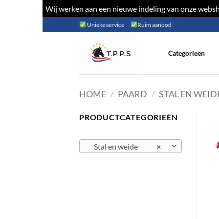
Wij werken aan een nieuwe indeling van onze websho
Ga
Unieke service
Ruim aanbod
naar
inhoud
Categorieën
HOME
/
PAARD
/
STAL EN WEID
PRODUCTCATEGORIEËN
Stal en weide
×