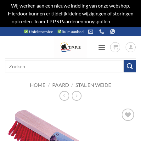
Wij werken aan een nieuwe indeling van onze webshop.
Hierdoor kunnen er tijdelijk kleine wijzigingen of storingen
optreden. Team T.P.P.S Paardenenponyspullen
Negeren
Ga
Unieke service
Ruim aanbod
naar
inhoud
Zoeken
naar:
HOME
/
PAARD
/
STAL EN WEIDE
Toevoegen
aan
verlanglijst