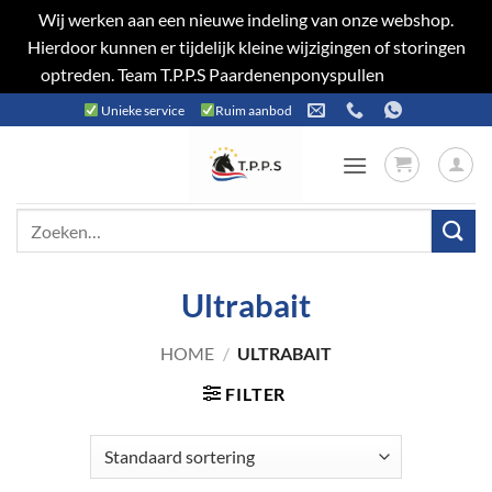
Wij werken aan een nieuwe indeling van onze webshop.
Hierdoor kunnen er tijdelijk kleine wijzigingen of storingen
optreden. Team T.P.P.S Paardenenponyspullen
Negeren
Ga
Unieke service
Ruim aanbod
naar
inhoud
Zoeken
naar:
Ultrabait
HOME
/
ULTRABAIT
FILTER