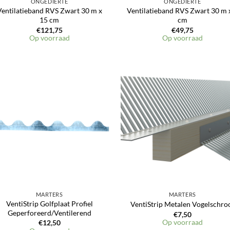
ONGEDIERTE
ONGEDIERTE
Ventilatieband RVS Zwart 30 m x
Ventilatieband RVS Zwart 30 m 
15 cm
cm
€
121,75
€
49,75
Op voorraad
Op voorraad
Toevoegen
Toevoeg
aan
aan
verlanglijst
verlangli
MARTERS
MARTERS
VentiStrip Golfplaat Profiel
VentiStrip Metalen Vogelschro
Geperforeerd/Ventilerend
€
7,50
Op voorraad
€
12,50