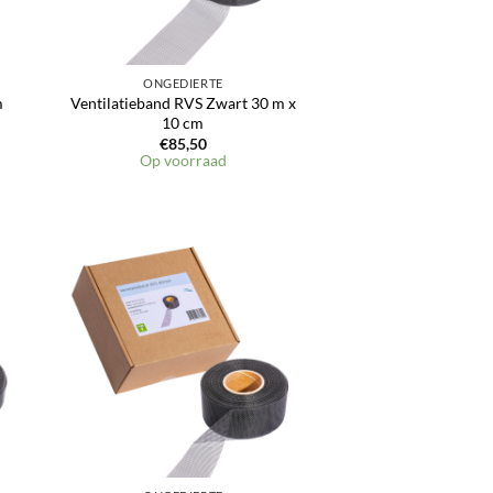
ONGEDIERTE
m
Ventilatieband RVS Zwart 30 m x
10 cm
€
85,50
Op voorraad
en
Toevoegen
aan
jst
verlanglijst