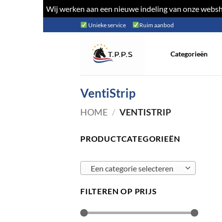
Wij werken aan een nieuwe indeling van onze websho
Ga
Unieke service
Ruim aanbod
naar
inhoud
Categorieën
VentiStrip
HOME
/
VENTISTRIP
PRODUCTCATEGORIEËN
Een categorie selecteren
FILTEREN OP PRIJS