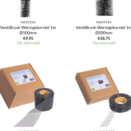
MARTERS
MARTERS
VentiBrush Weringsborstel 1m
VentiBrush Weringsborstel 1
Ø100mm
Ø200mm
€
9,95
€
18,75
Op voorraad
Op voorraad
Toevoegen
Toevoeg
aan
aan
verlanglijst
verlangli