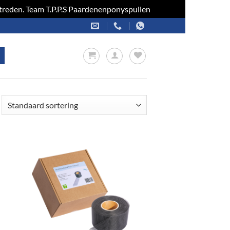
optreden. Team T.P.P.S Paardenenponyspullen
Negeren
en
Toevoegen
aan
jst
verlanglijst