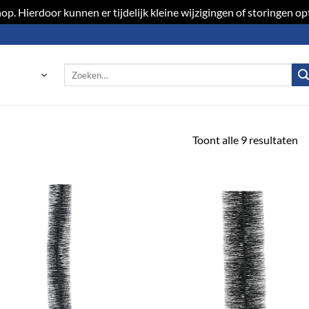
p. Hierdoor kunnen er tijdelijk kleine wijzigingen of storingen 
Zoeken
naar:
Toont alle 9 resultaten
Toevoegen
Toevoeg
aan
aan
verlanglijst
verlangli