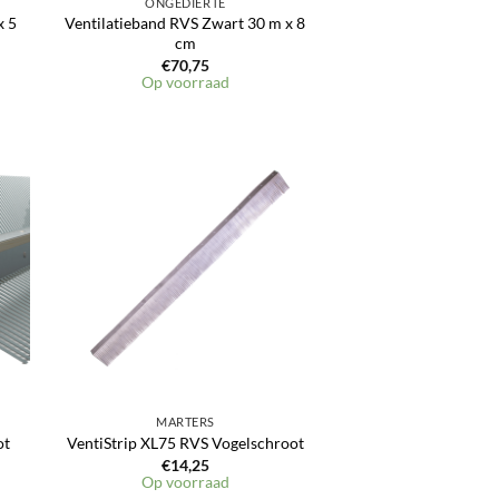
ONGEDIERTE
x 5
Ventilatieband RVS Zwart 30 m x 8
cm
€
70,75
Op voorraad
en
Toevoegen
aan
jst
verlanglijst
MARTERS
ot
VentiStrip XL75 RVS Vogelschroot
€
14,25
Op voorraad