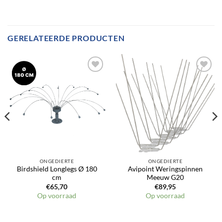
GERELATEERDE PRODUCTEN
Toevoegen
Toevoegen
aan
aan
verlanglijst
verlanglijst
ONGEDIERTE
ONGEDIERTE
Birdshield Longlegs Ø 180
Avipoint Weringspinnen
cm
Meeuw G20
€
65,70
€
89,95
Op voorraad
Op voorraad